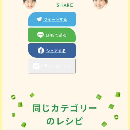
SHARE
ツ
イ
ー
ト
す
る
ツイートする
L
I
N
E
で
送
る
LINEで送る
シ
ェ
ア
す
る
シェアする
U
R
L
を
コ
ピ
ー
す
る
URLをコピーする
同じカテゴリー
のレシピ