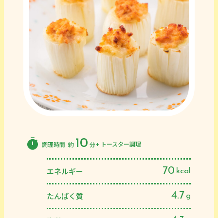
10
+ トースター調理
調理時間
約
分
70
エネルギー
kcal
4.7
たんぱく質
g