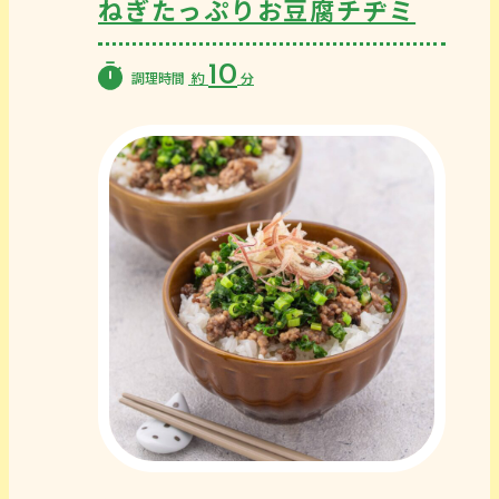
ねぎたっぷりお豆腐チヂミ
10
調理時間
約
分