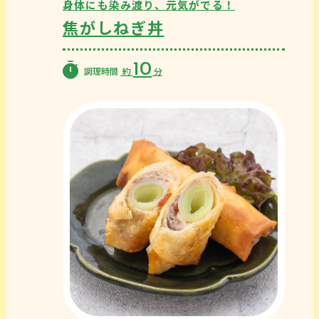
身体にも染み渡り、元気がでる！
焦がしねぎ丼
10
調理時間
約
分