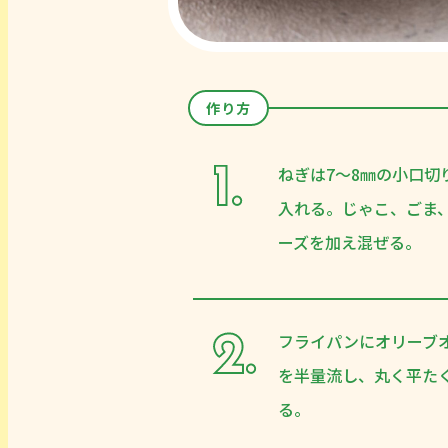
作り方
ねぎは7～8㎜の小口切
入れる。じゃこ、ごま
ーズを加え混ぜる。
フライパンにオリーブ
を半量流し、丸く平た
る。