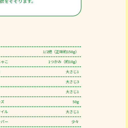
欲をそそります。
1/2把（正味約150g）
じゃこ
1つかみ（約10g）
ま
大さじ1
大さじ3
大さじ1
ーズ
50g
オイル
大さじ1
ッパー
少々