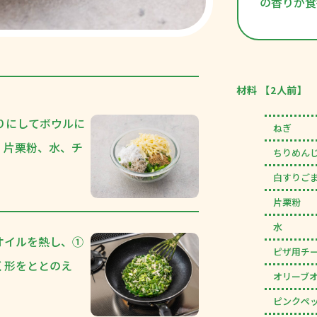
の香りが食
材料 【2人前】
りにしてボウルに
ねぎ
、片栗粉、水、チ
ちりめん
白すりご
片栗粉
水
オイルを熱し、①
ピザ用チ
く形をととのえ
オリーブ
ピンクペ