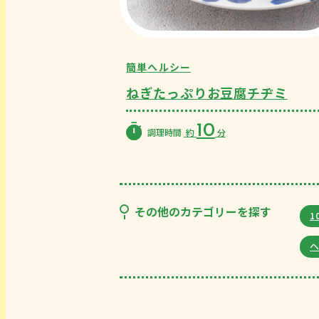
簡単ヘルシー
ねぎたっぷりお豆腐チヂミ
10
調理時間
約
分
その他のカテゴリーを探す
1