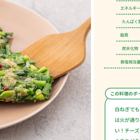
エネルギ
たんぱく
脂質
炭水化物
食塩相当
この料理のポ
白ねぎでも
は火が通り
い！チーズ