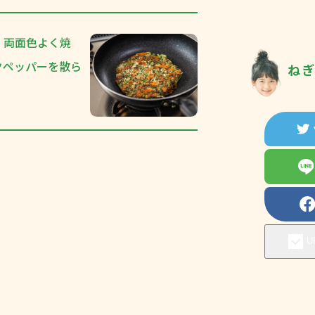
、両面色よく焼
クペッパーを散ら
ね
U