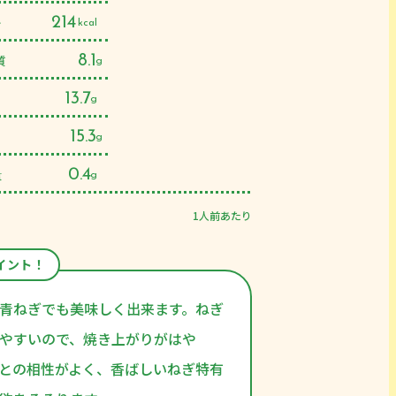
ー
214
kcal
質
8.1
g
13.7
g
15.3
g
量
0.4
g
1人前あたり
イント！
青ねぎでも美味しく出来ます。ねぎ
やすいので、焼き上がりがはや
との相性がよく、香ばしいねぎ特有