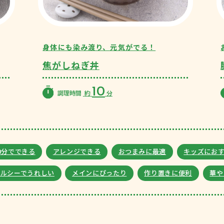
身体にも染み渡り、元気がでる！
焦がしねぎ丼
10
調理時間
約
分
0分でできる
アレンジできる
おつまみに最適
キッズにお
ヘルシーでうれしい
メインにぴったり
作り置きに便利
華や