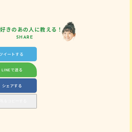
ぎ好きの
あの人に教える！
SHARE
ツ
イ
ー
ト
す
る
ツイートする
L
I
N
E
で
送
る
LINEで送る
シ
ェ
ア
す
る
シェアする
R
L
を
コ
ピ
ー
す
る
URLをコピーする