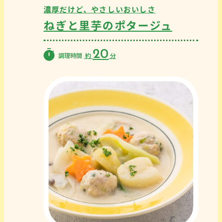
濃厚だけど、やさしいおいしさ
ねぎと里芋のポタージュ
20
調理時間
約
分