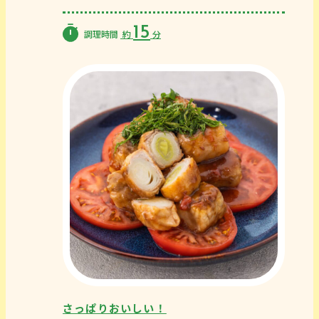
15
調理時間
約
分
さっぱりおいしい！