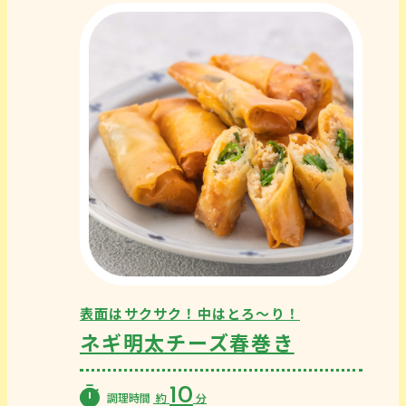
表面はサクサク！中はとろ〜り！
ネギ明太チーズ春巻き
10
調理時間
約
分