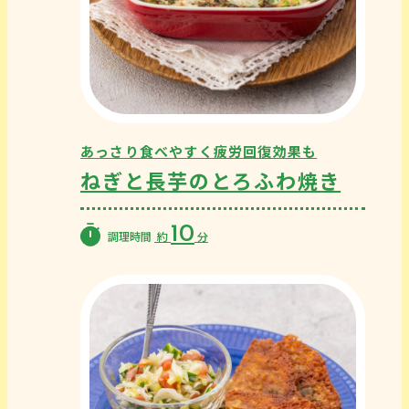
あっさり食べやすく疲労回復効果も
ねぎと長芋のとろふわ焼き
10
調理時間
約
分