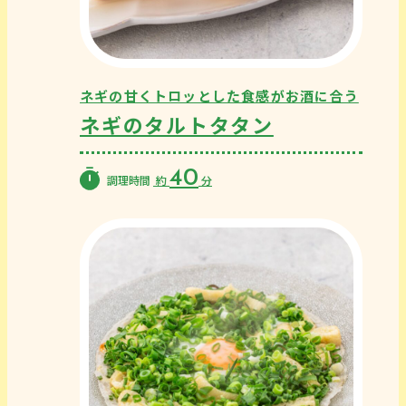
ネギの甘くトロッとした食感がお酒に合う
ネギのタルトタタン
40
調理時間
約
分