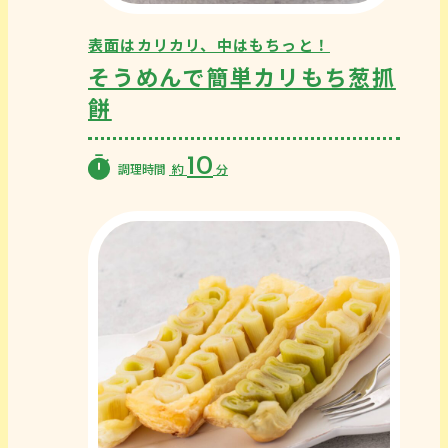
表面はカリカリ、中はもちっと！
そうめんで簡単カリもち葱抓
餅
10
調理時間
約
分