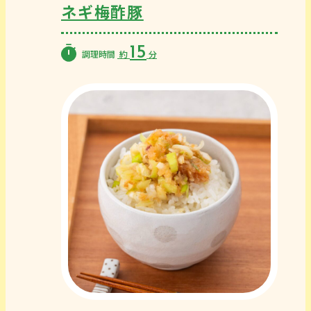
ネギ梅酢豚
15
調理時間
約
分