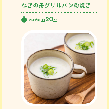
ねぎの舟グリルパン粉焼き
20
調理時間
約
分