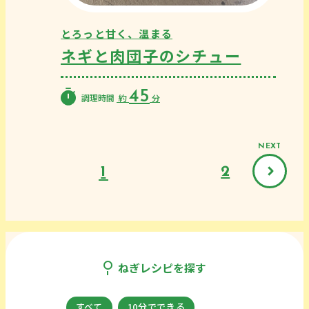
とろっと甘く、温まる
ネギと肉団子のシチュー
45
調理時間
約
分
NEXT
page
page
1
2
次の
ねぎレシピを探す
すべて
10分でできる