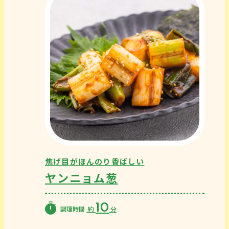
焦げ目がほんのり香ばしい
ヤンニョム葱
10
調理時間
約
分