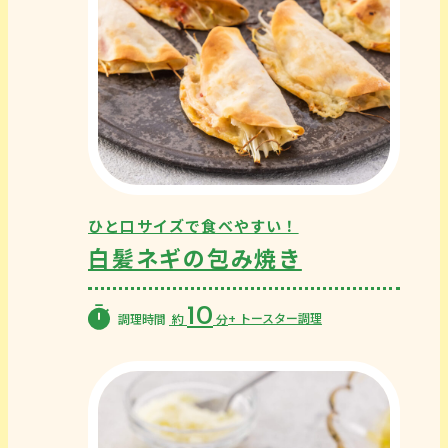
ひと口サイズで食べやすい！
白髪ネギの包み焼き
10
+ トースター調理
調理時間
約
分