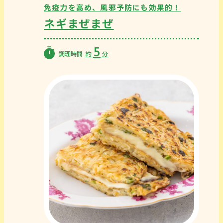
免疫力を高め、風邪予防にも効果的！
ネギまぜまぜ
5
調理時間
約
分