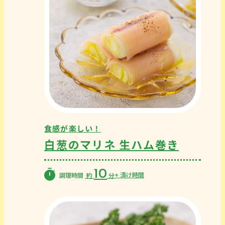
食感が楽しい！
白葱のマリネ 生ハム巻き
10
+ 漬け時間
調理時間
約
分