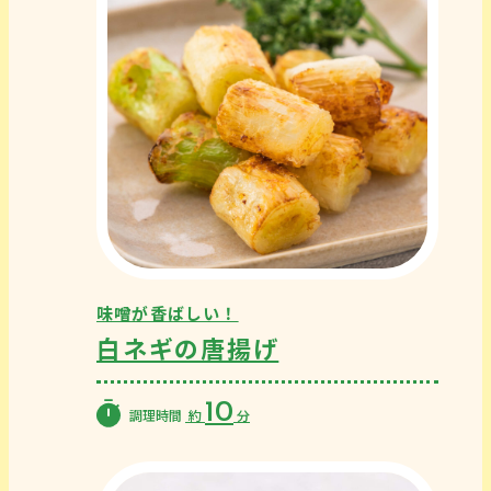
味噌が香ばしい！
白ネギの唐揚げ
10
調理時間
約
分