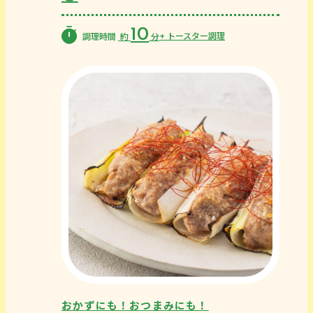
10
+ トースター調理
調理時間
約
分
おかずにも！おつまみにも！